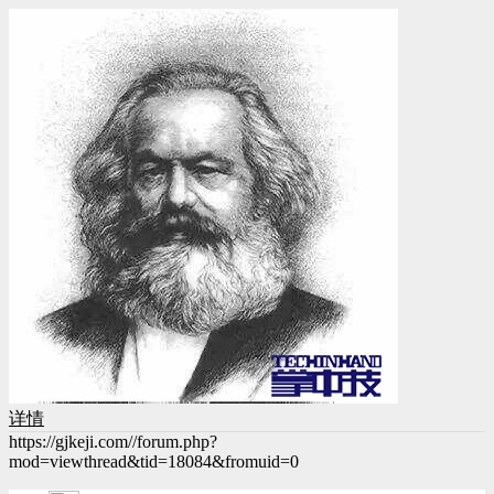
详情
https://gjkeji.com//forum.php?
mod=viewthread&tid=18084&fromuid=0