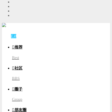
游客
登录
L.0
游客

推荐
Best

社区
BBS

圈子
Group

朋友圈