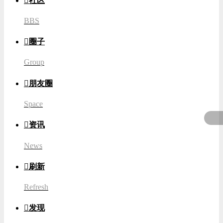

社区
BBS

圈子
Group

朋友圈
Space

资讯
News

刷新
Refresh

发现