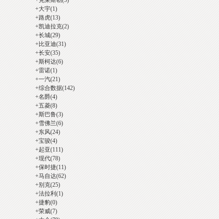
+
克莱斯勒
(5)
+
大宇
(1)
+
路虎
(13)
+
凯迪拉克
(2)
+
长城
(29)
汽
+
比亚迪
(31)
+
长安
(35)
+
斯柯达
(6)
+
雷诺
(1)
+
一汽
(21)
+
综合数据
(142)
+
名爵
(4)
+
五菱
(8)
+
斯巴鲁
(3)
+
雪佛兰
(6)
+
东风
(24)
修
+
宝骏
(4)
+
起亚
(111)
+
现代
(78)
+
保时捷
(11)
+
马自达
(62)
+
别克
(25)
+
法拉利
(1)
+
捷豹
(0)
+
荣威
(7)