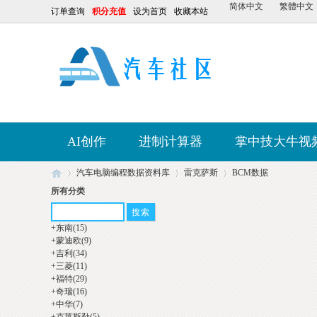
简体中文
繁體中文
订单查询
积分充值
设为首页
收藏本站
AI创作
进制计算器
掌中技大牛视
汽车电脑编程数据资料库
雷克萨斯
BCM数据
所有分类
+
东南
(15)
【
»
»
»
+
蒙迪欧
(9)
+
吉利
(34)
+
三菱
(11)
+
福特
(29)
+
奇瑞
(16)
+
中华
(7)