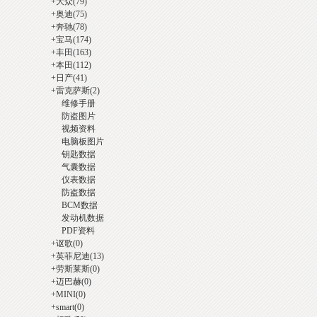
+
大众
(79)
+
奥迪
(75)
酷
+
奔驰
(78)
+
宝马
(174)
+
丰田
(163)
+
本田
(112)
+
日产
(41)
+
雷克萨斯
(2)
维修手册
防盗图片
视频资料
电脑板图片
钥匙数据
】
气囊数据
仪表数据
防盗数据
BCM数据
发动机数据
PDF资料
+
讴歌
(0)
+
英菲尼迪
(13)
+
劳斯莱斯
(0)
+
迈巴赫
(0)
+
MINI
(0)
汽
+
smart
(0)