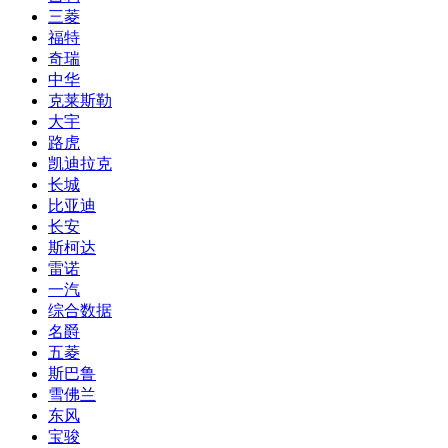
三菱
福特
奇瑞
中华
克莱斯勒
大宇
路虎
凯迪拉克
长城
比亚迪
长安
斯柯达
雷诺
一汽
综合数据
名爵
五菱
斯巴鲁
雪佛兰
东风
宝骏