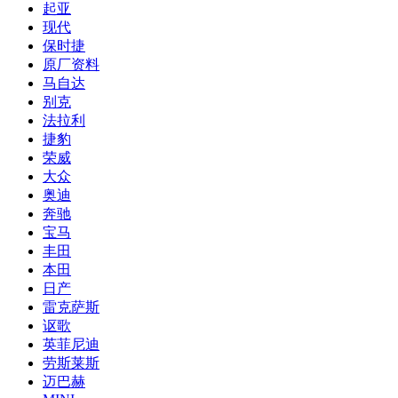
起亚
现代
保时捷
原厂资料
马自达
别克
法拉利
捷豹
荣威
大众
奥迪
奔驰
宝马
丰田
本田
日产
雷克萨斯
讴歌
英菲尼迪
劳斯莱斯
迈巴赫