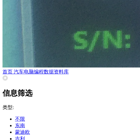
首页
汽车电脑编程数据资料库
信息筛选
类型:
不限
东南
蒙迪欧
吉利